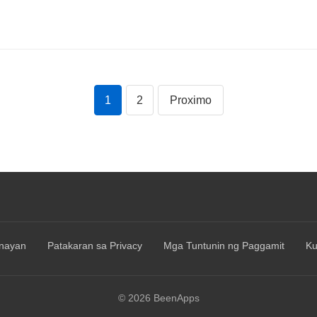
at regalo sa TEMU
1
2
Proximo
Navegação
de
posts
nayan
Patakaran sa Privacy
Mga Tuntunin ng Paggamit
Ku
© 2026 BeenApps