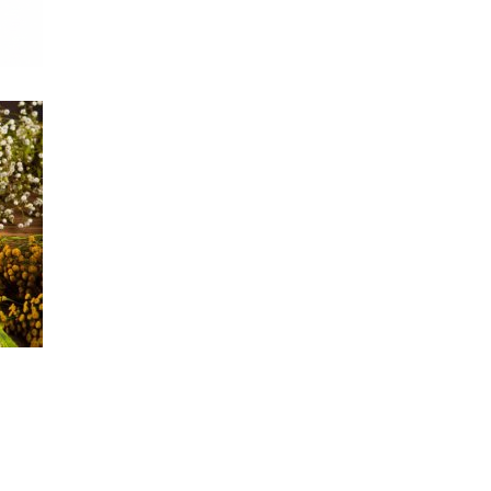
a Makakilala ng mga Tao
ural na Infusion