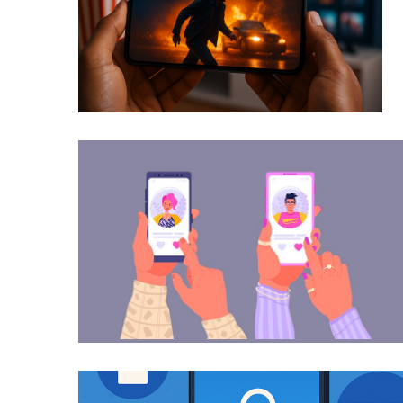
Manood ng mga libreng pelikula gamit 
Dating app para makilala ang mga taong