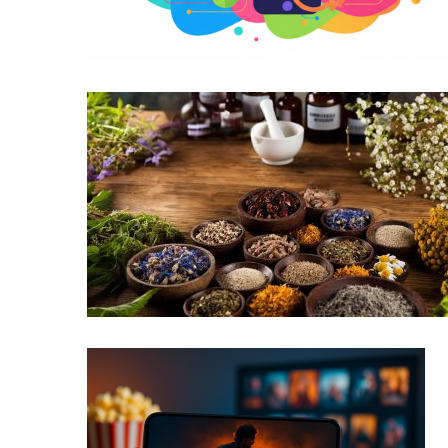
Ang Pinakamahusay na Dating App par
Tuklasin ang Kapangyarihan ng Mga Nat