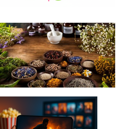
Nejlepší seznamovací aplikace pro setkávání
s lidmi
Objevte sílu přírodních nálevů