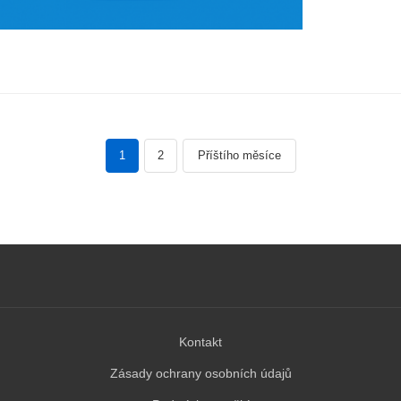
Jak získat oblečení a dárky zdarma v TEMU
1
2
Příštího měsíce
Navigace
příspěvků
Kontakt
Zásady ochrany osobních údajů