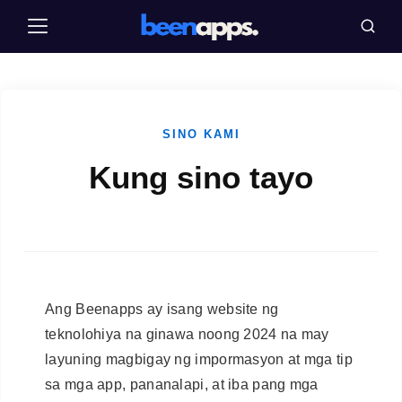
Pular
Menu
Busca
para
o
conteúdo
SINO KAMI
Kung sino tayo
Ang Beenapps ay isang website ng
teknolohiya na ginawa noong 2024 na may
layuning magbigay ng impormasyon at mga tip
sa mga app, pananalapi, at iba pang mga