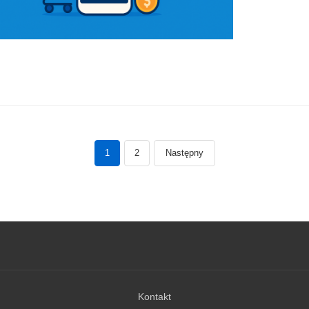
Jak zdobyć darmowe ubrania i prezenty w
TEMU
1
2
Następny
Navegação
de
posts
Kontakt