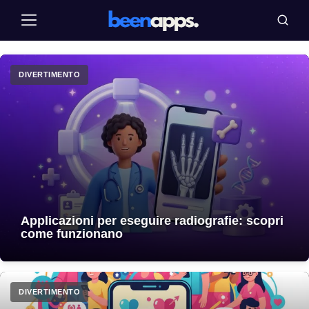
Pular
Menu
Cerca
para
o
conteúdo
DIVERTIMENTO
Applicazioni per eseguire radiografie: scopri
come funzionano
DIVERTIMENTO