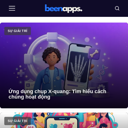
Pular
Thực
Tìm
para
đơn
kiếm
o
conteúdo
SỰ GIẢI TRÍ
Ứng dụng chụp X-quang: Tìm hiểu cách
chúng hoạt động
SỰ GIẢI TRÍ