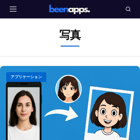
コ
ン
メ
ブ
ニ
ス
テ
ュ
カ
ン
ー
ー
写真
ツ
に
ジ
ャ
ン
プ
アプリケーション